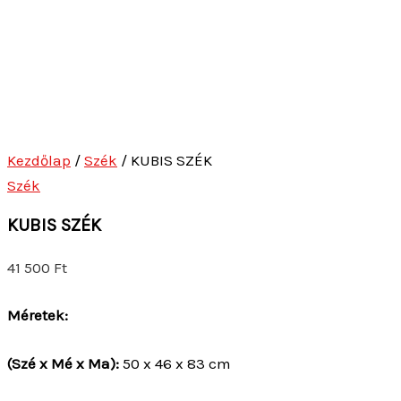
KUBIS SZÉK
41 500
Ft
Méretek:
(Szé x Mé x Ma):
50 x 46 x 83 cm
Ülésmagasság:
46 cm
Ülésmélység:
42 cm
Teherbírás:
95 kg
Jellemzők:
A termék lapra szerelten kapható. Patcwork
mintás szövettel bevont vázzal, bükkfa