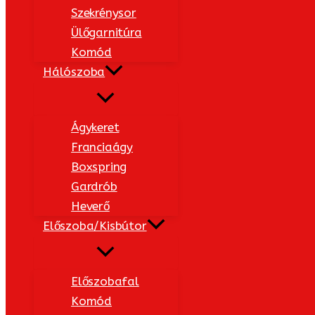
Szekrénysor
Ülőgarnitúra
Komód
Hálószoba
Ágykeret
Franciaágy
Boxspring
Gardrób
Heverő
Előszoba/Kisbútor
Előszobafal
Komód