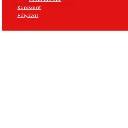
Kapcsolat
Pályázat
Kezdőlap
/
Szék
/ KUBIS SZÉK
Szék