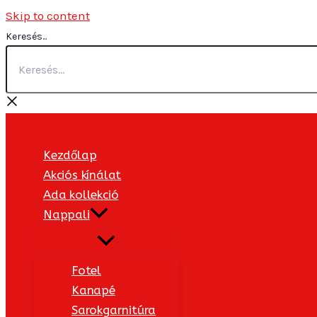
Skip to content
Keresés...
Kezdőlap
Akciós kínálat
Ada kollekció
Nappali
Fotel
Kanapé
Sarokgarnitúra