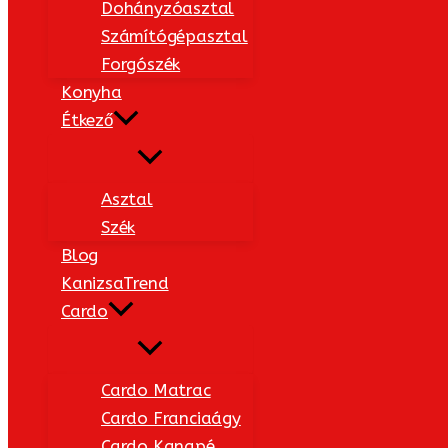
Dohányzóasztal
Számítógépasztal
Forgószék
Konyha
Étkező
Asztal
Szék
Blog
KanizsaTrend
Cardo
Cardo Matrac
Cardo Franciaágy
Cardo Kanapé