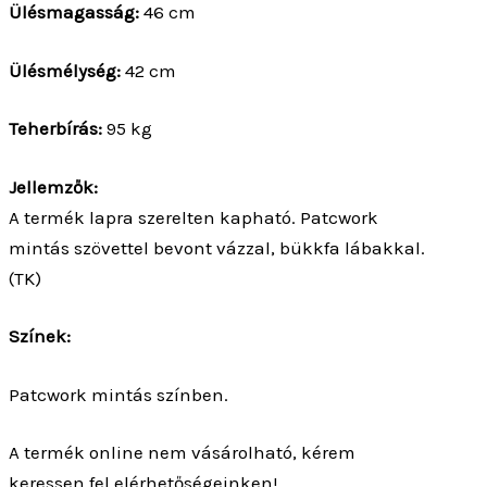
lábakkal. (TK)
Színek:
Patcwork mintás színben.
A termék online nem vásárolható, kérem
keressen fel elérhetőségeinken!
Kapcsolat
Kategória:
Szék
Kapcsolódó termékek