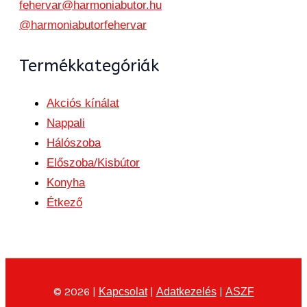
fehervar@harmoniabutor.hu
@harmoniabutorfehervar
Termékkategóriák
Akciós kínálat
Nappali
Hálószoba
Előszoba/Kisbútor
Konyha
Étkező
© 2026 |
|
|
Kapcsolat
Adatkezelés
ASZF