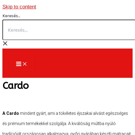
Skip to content
Keresés...
Cardo
A
Cardo
mindent gyárt, ami a tökéletes éjszakai alvást egészséges
és prémium termékekkel szolgálja. A kiválóság múltba nyúló
tradícióját országosan alkalmazva, győri gyárában készíti matracait,