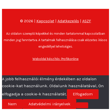
© 2026 |
Kapcsolat
|
Adatkezelés
|
ASZF
Az oldalon szereplő képekkel és minden tartalommal kapcsolatban
minden jog fenntartva. A tartalmak felhasználása csak előzetes írásos
engedéllyel lehetséges.
Weboldal készítés: Profikonline
A jobb felhasználói élmény érdekében az oldalon
cookie-kat használunk. Oldalunk használatával, Ön
elfogadja a cookie-k használatát.
Elfogadom
Nem
Adatvédelmi irányelvek