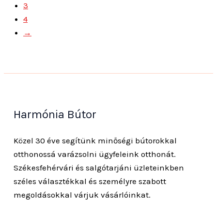
3
4
→
Harmónia Bútor
Közel 30 éve segítünk minőségi bútorokkal
otthonossá varázsolni ügyfeleink otthonát.
Székesfehérvári és salgótarjáni üzleteinkben
széles választékkal és személyre szabott
megoldásokkal várjuk vásárlóinkat.