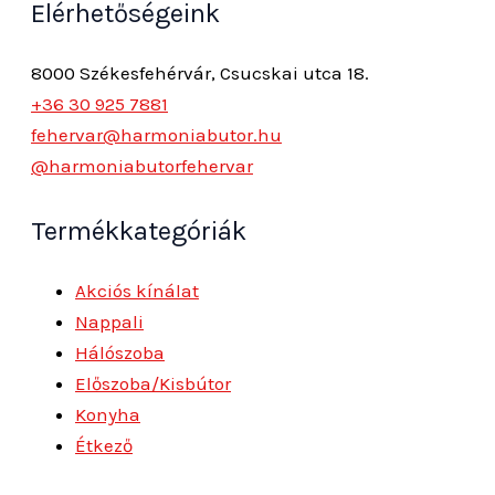
Elérhetőségeink
8000 Székesfehérvár, Csucskai utca 18.
+36 30 925 7881
fehervar@harmoniabutor.hu
@harmoniabutorfehervar
Termékkategóriák
Akciós kínálat
Nappali
Hálószoba
Előszoba/Kisbútor
Konyha
Étkező