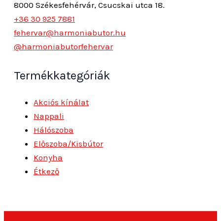
8000 Székesfehérvár, Csucskai utca 18.
+36 30 925 7881
fehervar@harmoniabutor.hu
@harmoniabutorfehervar
Termékkategóriák
Akciós kínálat
Nappali
Hálószoba
Előszoba/Kisbútor
Konyha
Étkező