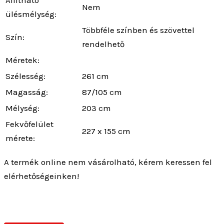
Nem
ülésmélység:
Többféle színben és szövettel
Szín:
rendelhető
Méretek:
Szélesség:
261 cm
Magasság:
87/105 cm
Mélység:
203 cm
Fekvőfelület
227 x 155 cm
mérete:
A termék online nem vásárolható, kérem keressen fel
elérhetőségeinken!