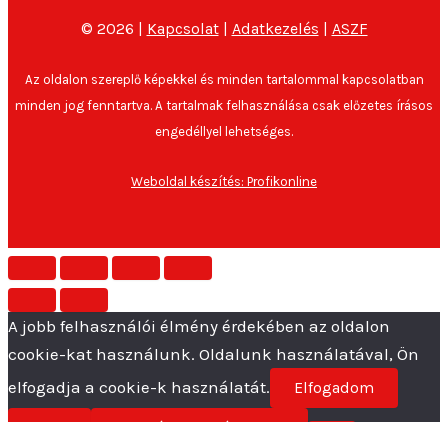
© 2026 |
Kapcsolat
|
Adatkezelés
|
ASZF
Az oldalon szereplő képekkel és minden tartalommal kapcsolatban
minden jog fenntartva. A tartalmak felhasználása csak előzetes írásos
engedéllyel lehetséges.
Weboldal készítés: Profikonline
A jobb felhasználói élmény érdekében az oldalon
cookie-kat használunk. Oldalunk használatával, Ön
elfogadja a cookie-k használatát.
Elfogadom
Nem
Adatvédelmi irányelvek