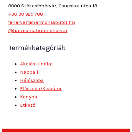
8000 Székesfehérvár, Csucskai utca 18.
+36 30 925 7881
fehervar@harmoniabutor.hu
@harmoniabutorfehervar
Termékkategóriák
Akciós kínálat
Nappali
Hálószoba
Előszoba/Kisbútor
Konyha
Étkező