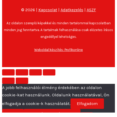
© 2026 |
Kapcsolat
|
Adatkezelés
|
ASZF
Az oldalon szereplő képekkel és minden tartalommal kapcsolatban
minden jog fenntartva. A tartalmak felhasználása csak előzetes írásos
engedéllyel lehetséges.
Weboldal készítés: Profikonline
A jobb felhasználói élmény érdekében az oldalon
cookie-kat használunk. Oldalunk használatával, Ön
elfogadja a cookie-k használatát.
Elfogadom
Nem
Adatvédelmi irányelvek