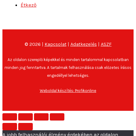
Étkező
© 2026 |
Kapcsolat
|
Adatkezelés
|
ASZF
Az oldalon szereplő képekkel és minden tartalommal kapcsolatban
minden jog fenntartva. A tartalmak felhasználása csak előzetes írásos
engedéllyel lehetséges.
Weboldal készítés: Profikonline
A jobb felhasználói élmény érdekében az oldalon