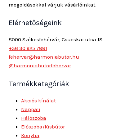
megoldásokkal várjuk vásárlóinkat.
Elérhetőségeink
8000 Székesfehérvár, Csucskai utca 18.
+36 30 925 7881
fehervar@harmoniabutor.hu
@harmoniabutorfehervar
Termékkategóriák
Akciós kínálat
Nappali
Hálószoba
Előszoba/Kisbútor
Konyha