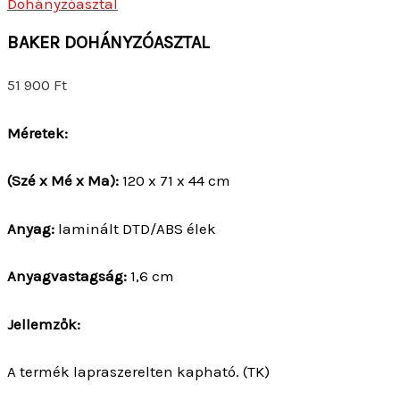
Dohányzóasztal
BAKER DOHÁNYZÓASZTAL
51 900
Ft
Méretek:
(Szé x Mé x Ma):
120 x 71 x 44 cm
Anyag:
laminált DTD/ABS élek
Anyagvastagság:
1,6 cm
Jellemzők:
A termék lapraszerelten kapható. (TK)