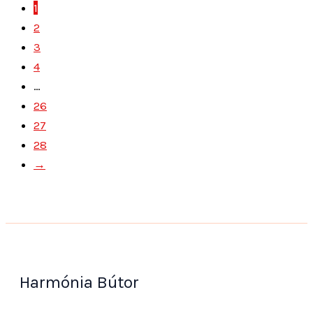
1
2
3
4
…
26
27
28
→
Harmónia Bútor