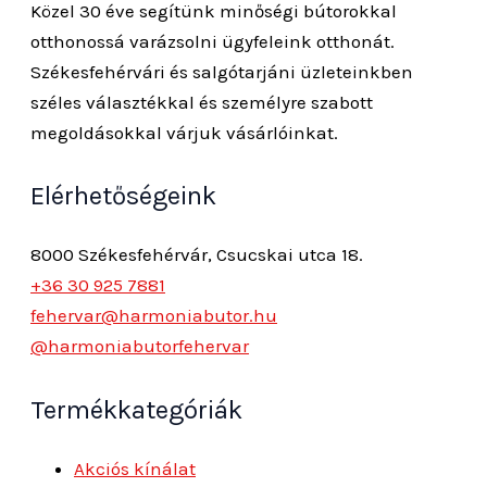
Közel 30 éve segítünk minőségi bútorokkal
otthonossá varázsolni ügyfeleink otthonát.
Székesfehérvári és salgótarjáni üzleteinkben
széles választékkal és személyre szabott
megoldásokkal várjuk vásárlóinkat.
Elérhetőségeink
8000 Székesfehérvár, Csucskai utca 18.
+36 30 925 7881
fehervar@harmoniabutor.hu
@harmoniabutorfehervar
Termékkategóriák
Akciós kínálat