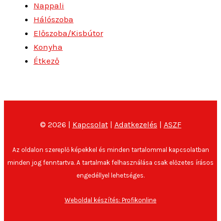
Nappali
Hálószoba
Előszoba/Kisbútor
Konyha
Étkező
© 2026 |
Kapcsolat
|
Adatkezelés
|
ASZF
Az oldalon szereplő képekkel és minden tartalommal kapcsolatban
minden jog fenntartva. A tartalmak felhasználása csak előzetes írásos
engedéllyel lehetséges.
Weboldal készítés: Profikonline