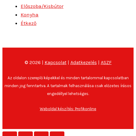
Előszoba/Kisbútor
Konyha
Étkező
© 2026 |
Kapcsolat
|
Adatkezelés
|
ASZF
Az oldalon szereplő képekkel és minden tartalommal kapcsolatban
minden jog fenntartva. A tartalmak felhasználása csak előzetes írásos
engedéllyel lehetséges.
Weboldal készítés: Profikonline