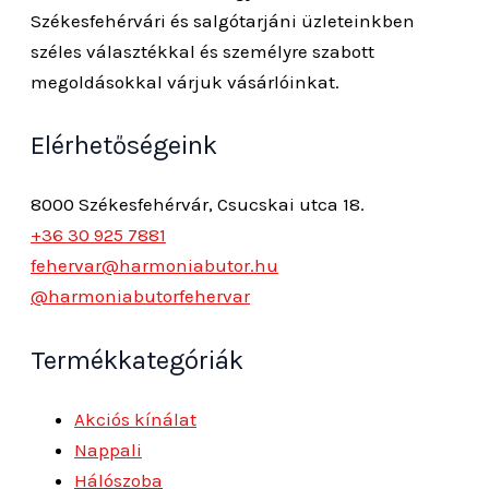
Székesfehérvári és salgótarjáni üzleteinkben
széles választékkal és személyre szabott
megoldásokkal várjuk vásárlóinkat.
Elérhetőségeink
8000 Székesfehérvár, Csucskai utca 18.
+36 30 925 7881
fehervar@harmoniabutor.hu
@harmoniabutorfehervar
Termékkategóriák
Akciós kínálat
Nappali
Hálószoba