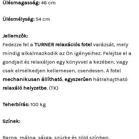
Ülésmagasság:
46 cm
Ülésmélység:
54 cm
Jellemzők:
Fedezze fel a
TURNER relaxációs fotel
varázsát, mely
mindig alkalmazkodik az Ön igényeihez. Felejtse el a
gondjait és relaxáljon egy könyvvel a kezében, vagy
csak elmélkedjen kellemesen, csendesen. A fotel
mechanikusan állítható
,
egyszerűen
hátrahajtható
relaxáló helyzetbe
. (TK)
Teherbírás:
100 kg
Színek:
Barna, málna, sárga, szürke és zöld színben.