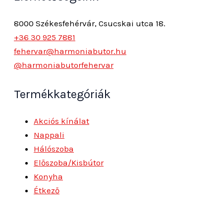
8000 Székesfehérvár, Csucskai utca 18.
+36 30 925 7881
fehervar@harmoniabutor.hu
@harmoniabutorfehervar
Termékkategóriák
Akciós kínálat
Nappali
Hálószoba
Előszoba/Kisbútor
Konyha
Étkező