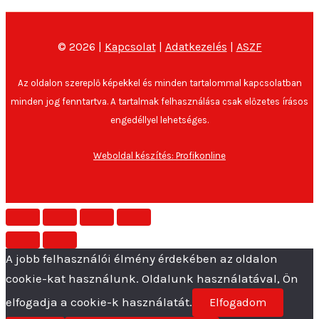
© 2026 |
Kapcsolat
|
Adatkezelés
|
ASZF
Az oldalon szereplő képekkel és minden tartalommal kapcsolatban
minden jog fenntartva. A tartalmak felhasználása csak előzetes írásos
engedéllyel lehetséges.
Weboldal készítés: Profikonline
A jobb felhasználói élmény érdekében az oldalon
cookie-kat használunk. Oldalunk használatával, Ön
elfogadja a cookie-k használatát.
Elfogadom