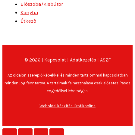
Előszoba/Kisbútor
Konyha
Étkező
© 2026 |
Kapcsolat
|
Adatkezelés
|
ASZF
Az oldalon szereplő képekkel és minden tartalommal kapcsolatban
minden jog fenntartva. A tartalmak felhasználása csak előzetes írásos
engedéllyel lehetséges.
Weboldal készítés: Profikonline