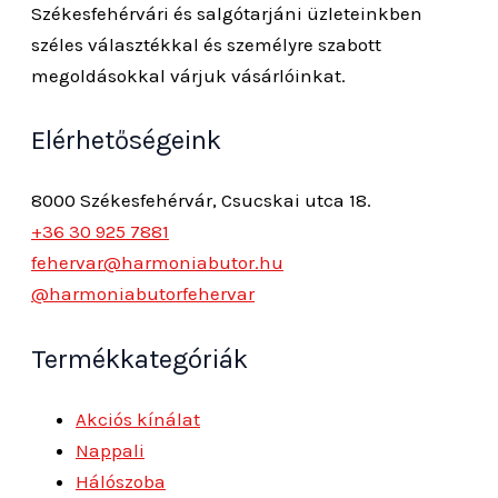
Székesfehérvári és salgótarjáni üzleteinkben
széles választékkal és személyre szabott
megoldásokkal várjuk vásárlóinkat.
Elérhetőségeink
8000 Székesfehérvár, Csucskai utca 18.
+36 30 925 7881
fehervar@harmoniabutor.hu
@harmoniabutorfehervar
Termékkategóriák
Akciós kínálat
Nappali
Hálószoba