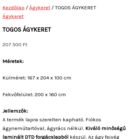
Kezdőlap
/
Ágykeret
/ TOGOS ÁGYKERET
Ágykeret
TOGOS ÁGYKERET
207 500
Ft
Méretek:
Külméret: 167 x 204 x 100 cm
Fekvőfelület: 200 x 160 cm
Jellemzők:
A termék lapra szerelten kapható. Fiókos
ágyneműtartóval, ágyrács nélkül.
K
iváló minőségű
laminált DTD forgácslapból
készül. Az ágy fejvég