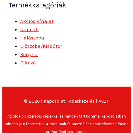
Termékkategóriák
Akciós kínálat
Nappali
Hálószoba
Előszoba/Kisbútor
Konyha
Étkező
© 2026 |
Kapcsolat
|
Adatkezelés
|
ASZF
Az oldalon szereplő képekkel és minden tartalommal kapcsolatban
minden jog fenntartva. A tartalmak felhasználása csak előzetes írásos
engedéllyel lehetséges.