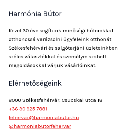
Harmónia Bútor
Közel 30 éve segítünk minőségi bútorokkal
otthonossá varázsolni ügyfeleink otthonát.
Székesfehérvári és salgótarjáni üzleteinkben
széles választékkal és személyre szabott
megoldásokkal várjuk vásárlóinkat.
Elérhetőségeink
8000 Székesfehérvár, Csucskai utca 18.
+36 30 925 7881
fehervar@harmoniabutor.hu
@harmoniabutorfehervar