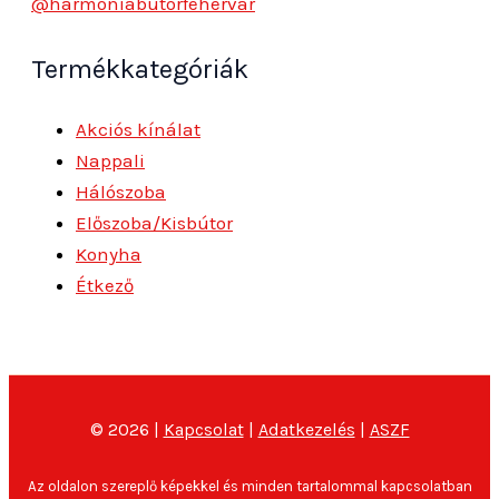
@harmoniabutorfehervar
Termékkategóriák
Akciós kínálat
Nappali
Hálószoba
Előszoba/Kisbútor
Konyha
Étkező
© 2026 |
Kapcsolat
|
Adatkezelés
|
ASZF
Az oldalon szereplő képekkel és minden tartalommal kapcsolatban