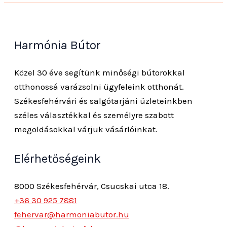
Harmónia Bútor
Közel 30 éve segítünk minőségi bútorokkal
otthonossá varázsolni ügyfeleink otthonát.
Székesfehérvári és salgótarjáni üzleteinkben
széles választékkal és személyre szabott
megoldásokkal várjuk vásárlóinkat.
Elérhetőségeink
8000 Székesfehérvár, Csucskai utca 18.
+36 30 925 7881
fehervar@harmoniabutor.hu