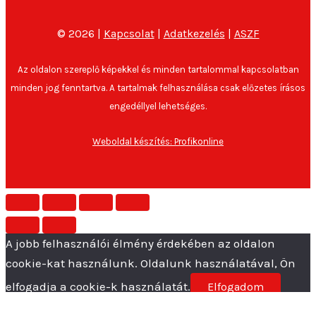
© 2026 |
Kapcsolat
|
Adatkezelés
|
ASZF
Az oldalon szereplő képekkel és minden tartalommal kapcsolatban
minden jog fenntartva. A tartalmak felhasználása csak előzetes írásos
engedéllyel lehetséges.
Weboldal készítés: Profikonline
A jobb felhasználói élmény érdekében az oldalon
cookie-kat használunk. Oldalunk használatával, Ön
elfogadja a cookie-k használatát.
Elfogadom
Nem
Adatvédelmi irányelvek