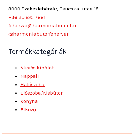
8000 Székesfehérvár, Csucskai utca 18.
+36 30 925 7881
fehervar@harmoniabutor.hu
@harmoniabutorfehervar
Termékkategóriák
Akciós kínálat
Nappali
Hálószoba
Előszoba/Kisbútor
Konyha
Étkező