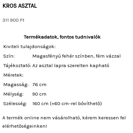
KROS ASZTAL
311 900
Ft
Termékadatok, fontos tudnivalók
Kiviteli tulajdonságok:
Szín:
Magasfényű fehér színben, fém vázzal
Tájékoztató:
Az asztal lapra szerelten kapható
Méretek:
Magasság:
76 cm
Mélység:
90 cm
Szélesség:
160 cm (+60 cm-rel bővíthető)
A termék online nem vásárolható, kérem keressen fel
elérhetőségeinken!