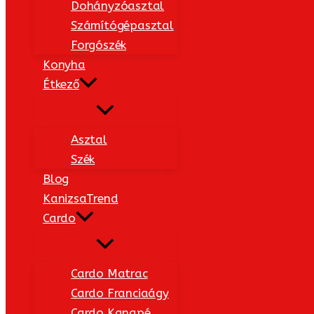
Dohányzóasztal
Számítógépasztal
Forgószék
Konyha
Étkező
Asztal
Szék
Blog
KanizsaTrend
Cardo
Cardo Matrac
Cardo Franciaágy
Cardo Kanapé