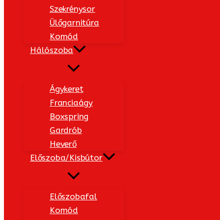
Szekrénysor
Ülőgarnitúra
Komód
Hálószoba
Ágykeret
Franciaágy
Boxspring
Gardrób
Heverő
Előszoba/Kisbútor
Előszobafal
Komód