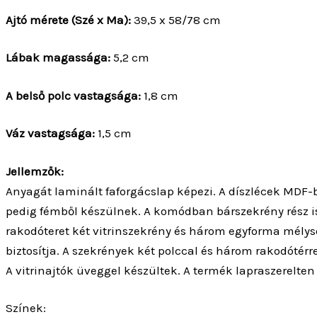
Jellemzők:
Anyagát laminált faforgácslap képezi. A díszlécek MDF-b
pedig fémből készülnek. A komódban bárszekrény rész is 
rakodóteret két vitrinszekrény és három egyforma mélys
biztosítja. A szekrények két polccal és három rakodótér
A vitrinajtók üveggel készültek. A termék lapraszerelten
Színek:
Samoa king és sosna andersen színben.
A termék online nem vásárolható, kérem keressen fel el