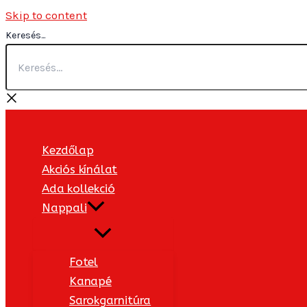
Skip to content
Keresés...
Kezdőlap
Akciós kínálat
Ada kollekció
Nappali
Fotel
Kanapé
Sarokgarnitúra