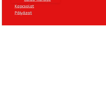
Kapcsolat
Pályázat
Kezdőlap
/
Komód
/ KORA KK6 KOMÓD
Komód