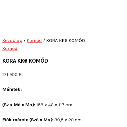
KORA KK6 KOMÓD
171 900
Ft
Méretek:
(Sz x Mé x Ma):
158 x 46 x 117 cm
Fiók mérete (Szé x Ma):
89,5 x 20 cm
Ajtó mérete (Szé x Ma):
39,5 x 58/78 cm
Lábak magassága:
5,2 cm
A belső polc vastagsága:
1,8 cm
Váz vastagsága:
1,5 cm