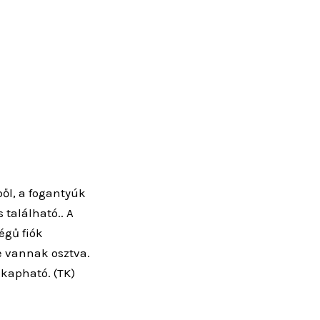
ől, a fogantyúk
található.. A
égű fiók
re vannak osztva.
 kapható. (TK)
érhetőségeinken!