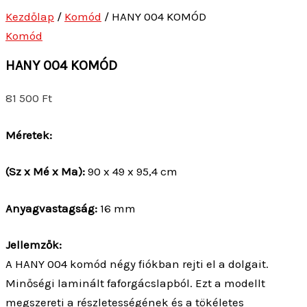
Kezdőlap
/
Komód
/ HANY 004 KOMÓD
Komód
HANY 004 KOMÓD
81 500
Ft
Méretek:
(Sz x Mé x Ma):
90 x 49 x 95,4 cm
Anyagvastagság:
16 mm
Jellemzők:
A HANY 004 komód négy fiókban rejti el a dolgait.
Minőségi laminált faforgácslapból. Ezt a modellt
megszereti a részletességének és a tökéletes