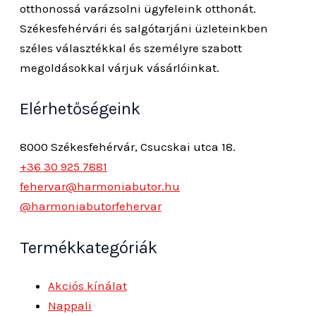
otthonossá varázsolni ügyfeleink otthonát.
Székesfehérvári és salgótarjáni üzleteinkben
széles választékkal és személyre szabott
megoldásokkal várjuk vásárlóinkat.
Elérhetőségeink
8000 Székesfehérvár, Csucskai utca 18.
+36 30 925 7881
fehervar@harmoniabutor.hu
@harmoniabutorfehervar
Termékkategóriák
Akciós kínálat
Nappali