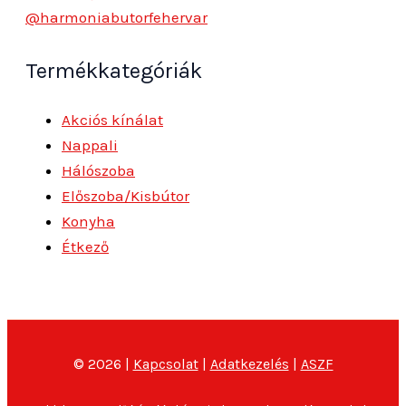
@harmoniabutorfehervar
Termékkategóriák
Akciós kínálat
Nappali
Hálószoba
Előszoba/Kisbútor
Konyha
Étkező
© 2026 |
Kapcsolat
|
Adatkezelés
|
ASZF