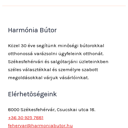
Harmónia Bútor
Közel 30 éve segítünk minőségi bútorokkal
otthonossá varázsolni ügyfeleink otthonát.
Székesfehérvári és salgótarjáni üzleteinkben
széles választékkal és személyre szabott
megoldásokkal várjuk vásárlóinkat.
Elérhetőségeink
8000 Székesfehérvár, Csucskai utca 18.
+36 30 925 7881
fehervar@harmoniabutor.hu