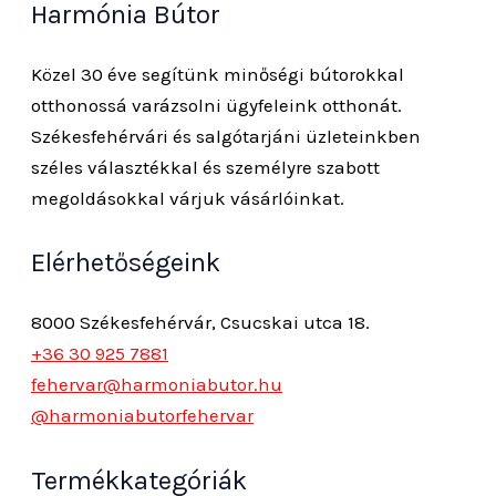
Harmónia Bútor
Közel 30 éve segítünk minőségi bútorokkal
otthonossá varázsolni ügyfeleink otthonát.
Székesfehérvári és salgótarjáni üzleteinkben
széles választékkal és személyre szabott
megoldásokkal várjuk vásárlóinkat.
Elérhetőségeink
8000 Székesfehérvár, Csucskai utca 18.
+36 30 925 7881
fehervar@harmoniabutor.hu
@harmoniabutorfehervar
Termékkategóriák