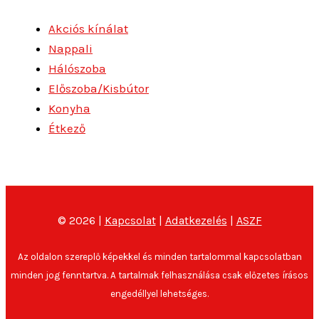
Akciós kínálat
Nappali
Hálószoba
Előszoba/Kisbútor
Konyha
Étkező
© 2026 |
Kapcsolat
|
Adatkezelés
|
ASZF
Az oldalon szereplő képekkel és minden tartalommal kapcsolatban
minden jog fenntartva. A tartalmak felhasználása csak előzetes írásos
engedéllyel lehetséges.