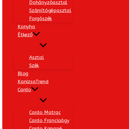
Dohányzóasztal
Számítógépasztal
Forgószék
Konyha
Étkező
Asztal
Szék
Blog
KanizsaTrend
Cardo
Cardo Matrac
Cardo Franciaágy
Cardo Kanapé