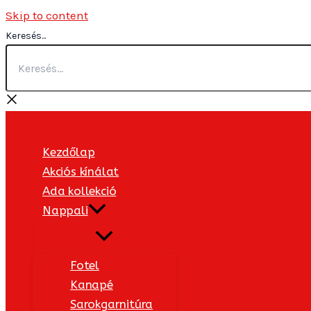
Skip to content
Keresés...
Kezdőlap
Akciós kínálat
Ada kollekció
Nappali
Fotel
Kanapé
Sarokgarnitúra