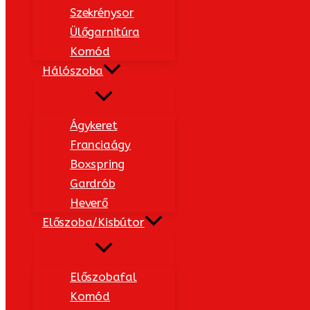
Szekrénysor
Ülőgarnitúra
Komód
Hálószoba
Ágykeret
Franciaágy
Boxspring
Gardrób
Heverő
Előszoba/Kisbútor
Előszobafal
Komód