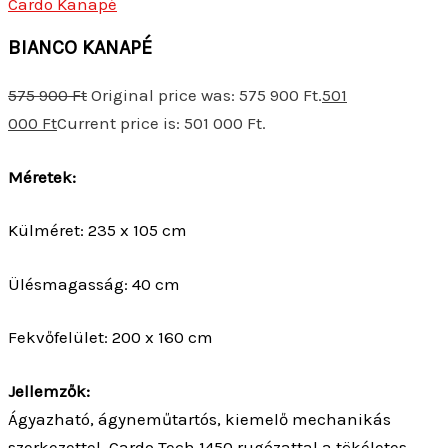
Cardo Kanapé
BIANCO KANAPÉ
575 900
Ft
Original price was: 575 900 Ft.
501
000
Ft
Current price is: 501 000 Ft.
Méretek:
Külméret: 235 x 105 cm
Ülésmagasság: 40 cm
Fekvőfelület: 200 x 160 cm
Jellemzők:
Ágyazható, ágyneműtartós, kiemelő mechanikás
szerkezettel. Cardo Tech 1450 rugózattal a tökéletes