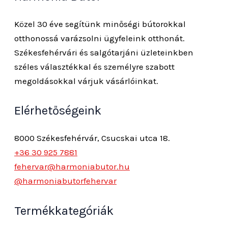
Közel 30 éve segítünk minőségi bútorokkal
otthonossá varázsolni ügyfeleink otthonát.
Székesfehérvári és salgótarjáni üzleteinkben
széles választékkal és személyre szabott
megoldásokkal várjuk vásárlóinkat.
Elérhetőségeink
8000 Székesfehérvár, Csucskai utca 18.
+36 30 925 7881
fehervar@harmoniabutor.hu
@harmoniabutorfehervar
Termékkategóriák