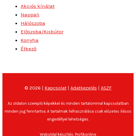
Akciós kínálat
Nappali
Hálószoba
Előszoba/Kisbútor
Konyha
Étkező
© 2026 |
Kapcsolat
|
Adatkezelés
|
ASZF
Az oldalon szereplő képekkel és minden tartalommal kapcsolatban
minden jog fenntartva. A tartalmak felhasználása csak előzetes írásos
engedéllyel lehetséges.
Weboldal készítés: Profikonline