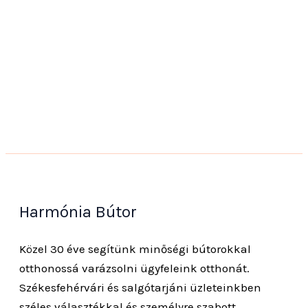
Harmónia Bútor
Közel 30 éve segítünk minőségi bútorokkal
otthonossá varázsolni ügyfeleink otthonát.
Székesfehérvári és salgótarjáni üzleteinkben
széles választékkal és személyre szabott