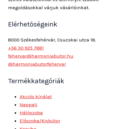
megoldásokkal várjuk vásárlóinkat.
Elérhetőségeink
8000 Székesfehérvár, Csucskai utca 18.
+36 30 925 7881
fehervar@harmoniabutor.hu
@harmoniabutorfehervar
Termékkategóriák
Akciós kínálat
Nappali
Hálószoba
Előszoba/Kisbútor
Konyha