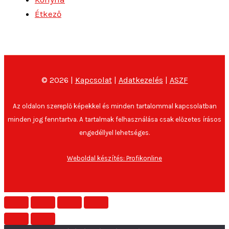
Étkező
© 2026 |
Kapcsolat
|
Adatkezelés
|
ASZF
Az oldalon szereplő képekkel és minden tartalommal kapcsolatban
minden jog fenntartva. A tartalmak felhasználása csak előzetes írásos
engedéllyel lehetséges.
Weboldal készítés: Profikonline