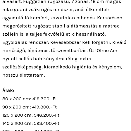
alvásért. Független rugózású, 7 zónás, 18 cm magas
relaxguard zsákrugós rendszer, acél élkerettel:
egyedülálló komfort, zavartalan pihenés. Körkörösen
megerősített rugózat: stabil alátámasztás a matrac
szélein is, a teljes fekvőfelület kihasználható.
Egyoldalas rendszer: kevesebbszer kell forgatni. Kiváló
minőségű, légáteresztő szövetborítás. ÚJ! Olmo Air:
nyitott cellás hab kényelmi réteg: extra
szellőzőképesség, kiemelkedő higiénia és kényelem,
hosszú élettartam.
Árak:
80 x 200 cm: 419.300.-Ft
90 x 200 cm: 419.300.-Ft
120 x 200 cm: 546.200.-Ft
140 x 200 cm: 593.400.-Ft