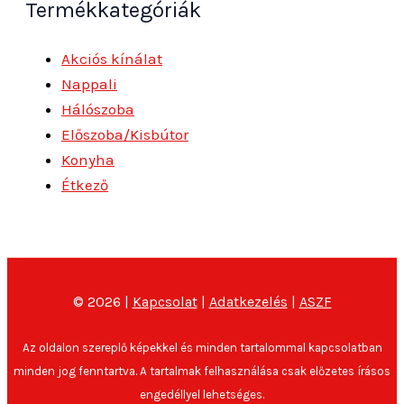
Termékkategóriák
Akciós kínálat
Nappali
Hálószoba
Előszoba/Kisbútor
Konyha
Étkező
© 2026 |
Kapcsolat
|
Adatkezelés
|
ASZF
Az oldalon szereplő képekkel és minden tartalommal kapcsolatban
minden jog fenntartva. A tartalmak felhasználása csak előzetes írásos
engedéllyel lehetséges.