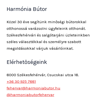
Harmónia Bútor
Közel 30 éve segítünk minőségi bútorokkal
otthonossá varázsolni ügyfeleink otthonát.
Székesfehérvári és salgótarjáni üzleteinkben
széles választékkal és személyre szabott
megoldásokkal várjuk vásárlóinkat.
Elérhetőségeink
8000 Székesfehérvár, Csucskai utca 18.
+36 30 925 7881
fehervar@harmoniabutor.hu
@harmoniabutorfehervar