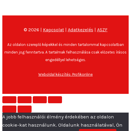
© 2026 |
Kapcsolat
|
Adatkezelés
|
ASZF
Az oldalon szereplő képekkel és minden tartalommal kapcsolatban
minden jog fenntartva. A tartalmak felhasználása csak előzetes írásos
engedéllyel lehetséges.
Weboldal készítés: Profikonline
A jobb felhasználói élmény érdekében az oldalon
cookie-kat használunk. Oldalunk használatával, Ön