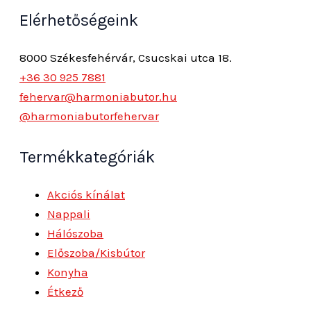
Elérhetőségeink
8000 Székesfehérvár, Csucskai utca 18.
+36 30 925 7881
fehervar@harmoniabutor.hu
@harmoniabutorfehervar
Termékkategóriák
Akciós kínálat
Nappali
Hálószoba
Előszoba/Kisbútor
Konyha
Étkező