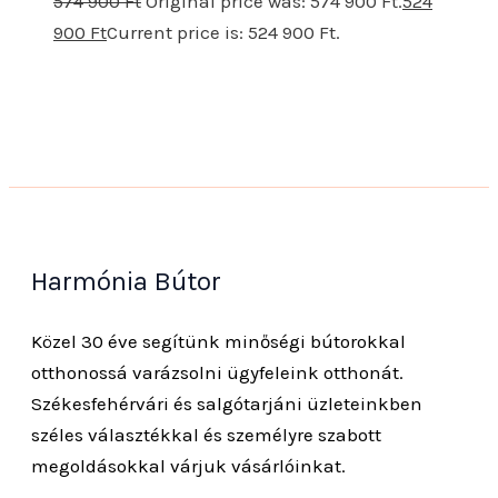
574 900
Ft
Original price was: 574 900 Ft.
524
900
Ft
Current price is: 524 900 Ft.
Harmónia Bútor
Közel 30 éve segítünk minőségi bútorokkal
otthonossá varázsolni ügyfeleink otthonát.
Székesfehérvári és salgótarjáni üzleteinkben
széles választékkal és személyre szabott
megoldásokkal várjuk vásárlóinkat.