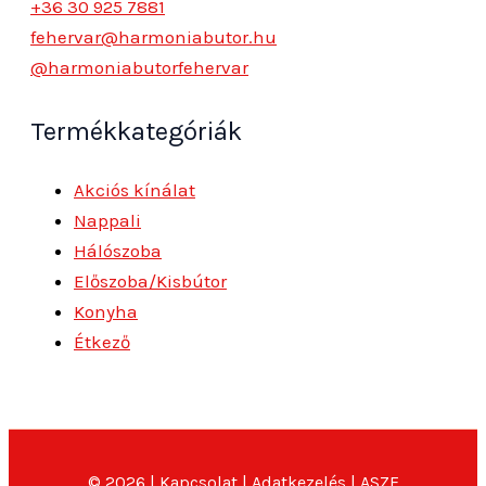
+36 30 925 7881
fehervar@harmoniabutor.hu
@harmoniabutorfehervar
Termékkategóriák
Akciós kínálat
Nappali
Hálószoba
Előszoba/Kisbútor
Konyha
Étkező
© 2026 |
Kapcsolat
|
Adatkezelés
|
ASZF