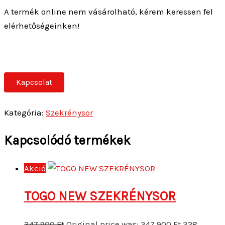
A termék online nem vásárolható, kérem keressen fel
elérhetőségeinken!
Kapcsolat
Kategória:
Szekrénysor
Kapcsolódó termékek
Akció
TOGO NEW SZEKRÉNYSOR
347 900
Ft
Original price was: 347 900 Ft.
328