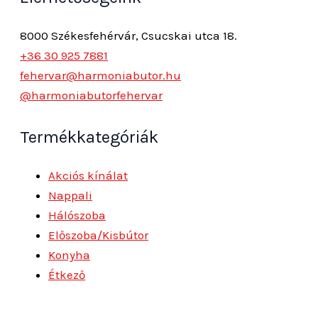
8000 Székesfehérvár, Csucskai utca 18.
+36 30 925 7881
fehervar@harmoniabutor.hu
@harmoniabutorfehervar
Termékkategóriák
Akciós kínálat
Nappali
Hálószoba
Előszoba/Kisbútor
Konyha
Étkező