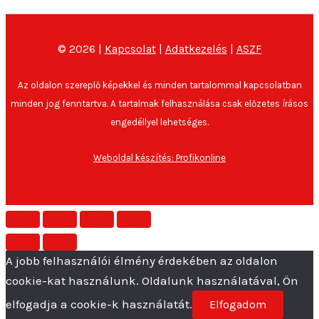
© 2026 |
Kapcsolat
|
Adatkezelés
|
ASZF
Az oldalon szereplő képekkel és minden tartalommal kapcsolatban
minden jog fenntartva. A tartalmak felhasználása csak előzetes írásos
engedéllyel lehetséges.
Weboldal készítés: Profikonline
A jobb felhasználói élmény érdekében az oldalon
cookie-kat használunk. Oldalunk használatával, Ön
elfogadja a cookie-k használatát.
Elfogadom