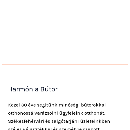
Harmónia Bútor
Közel 30 éve segítünk minőségi bútorokkal
otthonossá varázsolni ügyfeleink otthonát.
Székesfehérvári és salgótarjáni üzleteinkben
széles választékkal és személyre szabott