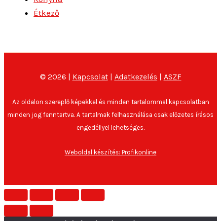
Étkező
© 2026 |
Kapcsolat
|
Adatkezelés
|
ASZF
Az oldalon szereplő képekkel és minden tartalommal kapcsolatban
minden jog fenntartva. A tartalmak felhasználása csak előzetes írásos
engedéllyel lehetséges.
Weboldal készítés: Profikonline