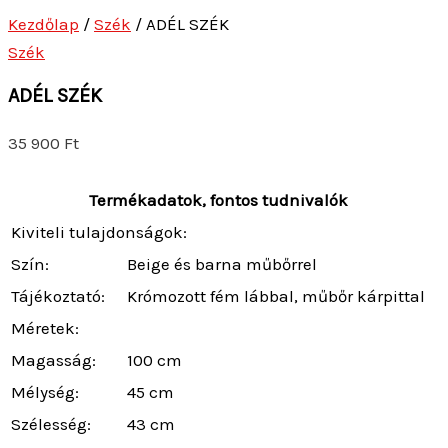
Kezdőlap
/
Szék
/ ADÉL SZÉK
Szék
ADÉL SZÉK
35 900
Ft
Termékadatok, fontos tudnivalók
Kiviteli tulajdonságok:
Szín:
Beige és barna műbőrrel
Tájékoztató:
Krómozott fém lábbal, műbőr kárpittal
Méretek:
Magasság:
100 cm
Mélység:
45 cm
Szélesség:
43 cm