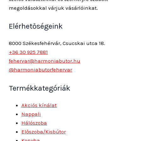
megoldásokkal várjuk vásárlóinkat.
Elérhetőségeink
8000 Székesfehérvár, Csucskai utca 18.
+36 30 925 7881
fehervar@harmoniabutor.hu
@harmoniabutorfehervar
Termékkategóriák
Akciós kínálat
Nappali
Hálószoba
Előszoba/Kisbútor
Konyha