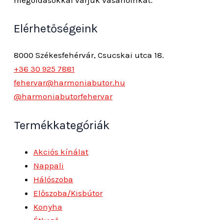
Elérhetőségeink
8000 Székesfehérvár, Csucskai utca 18.
+36 30 925 7881
fehervar@harmoniabutor.hu
@harmoniabutorfehervar
Termékkategóriák
Akciós kínálat
Nappali
Hálószoba
Előszoba/Kisbútor
Konyha