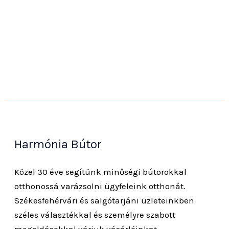
Harmónia Bútor
Közel 30 éve segítünk minőségi bútorokkal
otthonossá varázsolni ügyfeleink otthonát.
Székesfehérvári és salgótarjáni üzleteinkben
széles választékkal és személyre szabott
megoldásokkal várjuk vásárlóinkat.