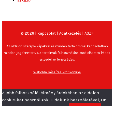
Étkező
© 2026 |
Kapcsolat
|
Adatkezelés
|
ASZF
Az oldalon szereplő képekkel és minden tartalommal kapcsolatban
minden jog fenntartva. A tartalmak felhasználása csak előzetes írásos
engedéllyel lehetséges.
Weboldal készítés: Profikonline
A jobb felhasználói élmény érdekében az oldalon
cookie-kat használunk. Oldalunk használatával, Ön
elfogadja a cookie-k használatát.
Elfogadom