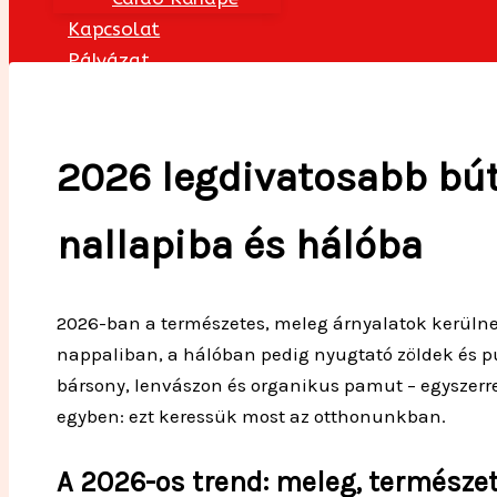
Kapcsolat
Pályázat
2026 legdivatosabb bút
nallapiba és hálóba
2026-ban a természetes, meleg árnyalatok kerülnek
nappaliban, a hálóban pedig nyugtató zöldek és p
bársony, lenvászon és organikus pamut – egyszerre 
egyben: ezt keressük most az otthonunkban.
A 2026-os trend: meleg, természe