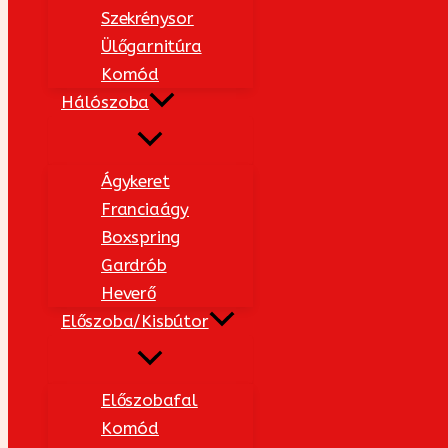
Szekrénysor
Ülőgarnitúra
Komód
Hálószoba
Ágykeret
Franciaágy
Boxspring
Gardrób
Heverő
Előszoba/Kisbútor
Előszobafal
Komód