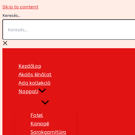
Skip to content
Keresés...
Kezdőlap
Akciós kínálat
Ada kollekció
Nappali
Fotel
Kanapé
Sarokgarnitúra