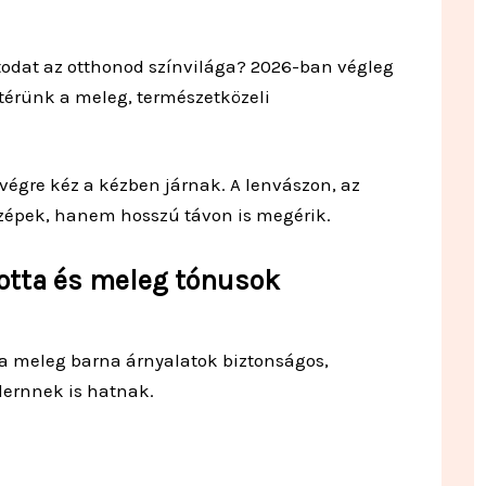
todat az otthonod színvilága? 2026-ban végleg
atérünk a meleg, természetközeli
 végre kéz a kézben járnak. A lenvászon, az
szépek, hanem hosszú távon is megérik.
otta és meleg tónusok
s a meleg barna árnyalatok biztonságos,
ernnek is hatnak.