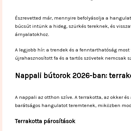
Észrevetted már, mennyire befolyásolja a hangula
búcsút intünk a hideg, szürkés tereknek, és vissz
árnyalatokhoz.
A legjobb hír: a trendek és a fenntarthatóság most
újrahasznosított fa és a tartós szövetek nemcsak 
Nappali bútorok 2026-ban: terrak
A nappali az otthon szíve. A terrakotta, az okker é
barátságos hangulatot teremtenek, miközben mod
Terrakotta párosítások