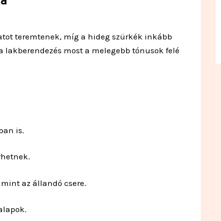
sa
atot teremtenek, míg a hideg szürkék inkább
 a lakberendezés most a melegebb tónusok felé
an is.
rhetnek.
 mint az állandó csere.
alapok.