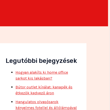
Legutóbbi bejegyzések
Hogyan alakíts ki home office
sarkot kis lakásban?
Bútor outlet kínálat: kanapék és
étkezők kedvező áron
Hangulatos olvasósarok
kényelmes fotellel és állólámpával