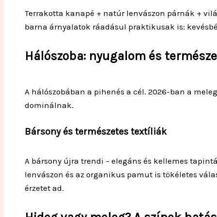
Terrakotta kanapé + natúr lenvászon párnák + vilá
barna árnyalatok ráadásul praktikusak is: kevésbé
Hálószoba: nyugalom és termész
A hálószobában a pihenés a cél. 2026-ban a meleg
dominálnak.
Bársony és természetes textíliák
A bársony újra trendi – elegáns és kellemes tapint
lenvászon és az organikus pamut is tökéletes válasz
érzetet ad.