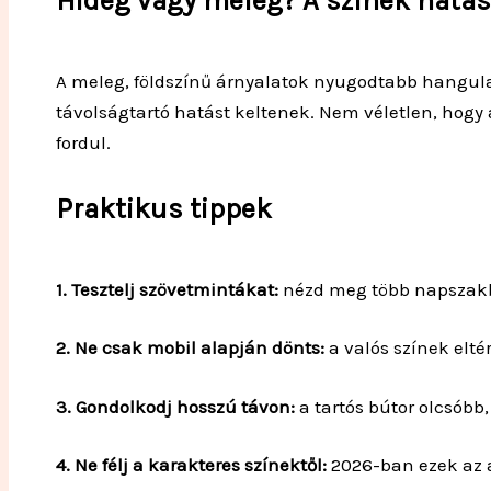
Hideg vagy meleg? A színek hatá
A meleg, földszínű árnyalatok nyugodtabb hangul
távolságtartó hatást keltenek. Nem véletlen, hogy
fordul.
Praktikus tippek
1. Tesztelj szövetmintákat:
nézd meg több napszakb
2. Ne csak mobil alapján dönts:
a valós színek elté
3. Gondolkodj hosszú távon:
a tartós bútor olcsóbb,
4. Ne félj a karakteres színektől:
2026-ban ezek az 