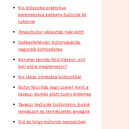
Kis előszoba praktikus
berendezése keskeny bútorral és
tükörrel
Teraszbútor választás nyár előtt
Székesfehérvári bútorvásárlás
nagyobb költözéshez
Konyhai tárolás felújításkor: mit
kell előre megtervezni?
Kis lakás zónázása bútorokkal
Bútor felújítás vagy csere? Amit a
tavaszi döntés előtt tudni érdemes
Tavaszi textúrák bútorokon: buklé,
lenvászon és természetes anyagok
Dió és tölgy bútorok nappaliban