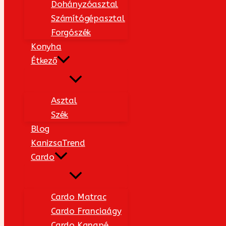
Dohányzóasztal
Számítógépasztal
Forgószék
Konyha
Étkező
Asztal
Szék
Blog
KanizsaTrend
Cardo
Cardo Matrac
Cardo Franciaágy
Cardo Kanapé